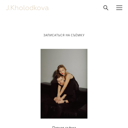
J.Kholodkova
ЗАПИСАТЬСЯ НА СЪЁМКУ
Парная съёмка